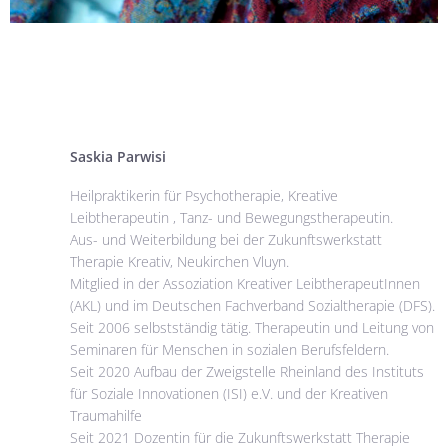
Saskia Parwisi
Heilpraktikerin für Psychotherapie, Kreative
Leibtherapeutin , Tanz- und Bewegungstherapeutin.
Aus- und Weiterbildung bei der Zukunftswerkstatt
Therapie Kreativ, Neukirchen Vluyn.
Mitglied in der Assoziation Kreativer LeibtherapeutInnen
(AKL) und im Deutschen Fachverband Sozialtherapie (DFS).
Seit 2006 selbstständig tätig. Therapeutin und Leitung von
Seminaren für Menschen in sozialen Berufsfeldern.
Seit 2020 Aufbau der Zweigstelle Rheinland des Instituts
für Soziale Innovationen (ISI) e.V. und der Kreativen
Traumahilfe
Seit 2021 Dozentin für die Zukunftswerkstatt Therapie