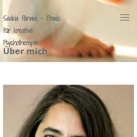
Saskia Parwisi - Praxis
für kreative
Psychotherapie
Über mich